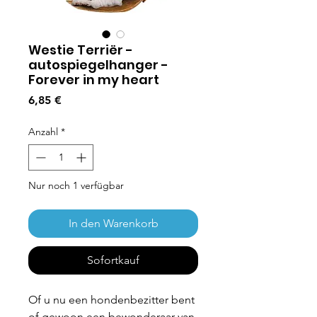
Westie Terriër -
autospiegelhanger -
Forever in my heart
Preis
6,85 €
Anzahl
*
Nur noch 1 verfügbar
In den Warenkorb
Sofortkauf
Of u nu een hondenbezitter bent
of gewoon een bewonderaar van