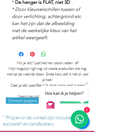
*
De hanger is FLAT, niet 3D
* Door kleurverschillen tussen of
door verlichting, achtergrond etc.
kan het zijn dat de afbeelding
niet de werkelijke kleur van het
artikel weergeeft.
Mis je iets? Laat het me vooral weten! 🎉
Mijn magazijn ligt nog vol mooie producten die nog
niet op de website staan. Grote kans dat ik het al voor
je heb!
Zoek je iets specifieks? Ik denk graag met je mee!
Hoe kan ik je helpen?
Neem gerust contact met me op via:
whatsapp
Contact pagina
1
* Prijzen in de winkel zijn inclusief btw en
exclusief verzendkosten.