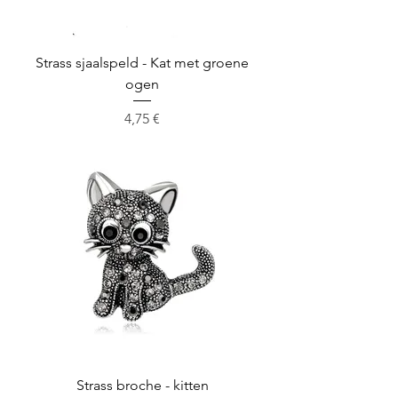
Strass sjaalspeld - Kat met groene
ogen
Cena
4,75 €
Strass broche - kitten