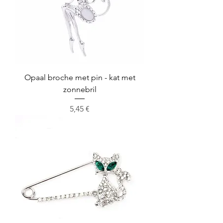
Opaal broche met pin - kat met
zonnebril
Cena
5,45 €