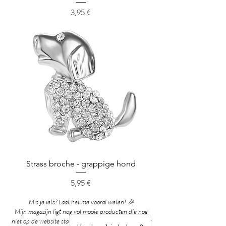
Cena
3,95 €
Strass broche - grappige hond
Cena
5,95 €
Mis je iets? Laat het me vooral weten! 🎉
Mijn magazijn ligt nog vol mooie producten die nog
niet op de website staan. Grote kans dat ik het al voor