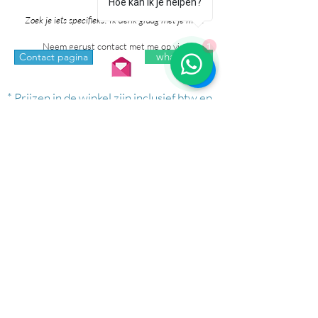
Hoe kan ik je helpen?
je heb!
Zoek je iets specifieks? Ik denk graag met je mee!
Neem gerust contact met me op via:
1
whatsapp
Contact pagina
* Prijzen in de winkel zijn inclusief btw en
exclusief verzendkosten.