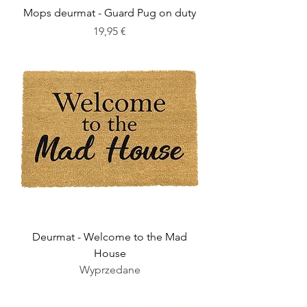
Mops deurmat - Guard Pug on duty
Cena
19,95 €
Deurmat - Welcome to the Mad
House
Wyprzedane