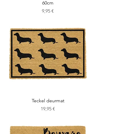
60cm
Cena
9,95 €
Teckel deurmat
Cena
19,95 €