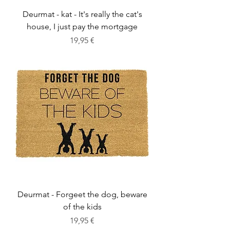
Deurmat - kat - It's really the cat's
house, I just pay the mortgage
Cena
19,95 €
Deurmat - Forgeet the dog, beware
of the kids
Cena
19,95 €