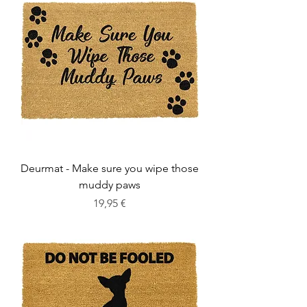
Deurmat - Make sure you wipe those
muddy paws
Cena
19,95 €