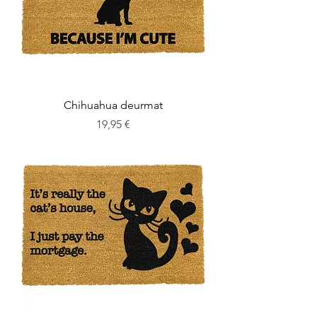
Chihuahua deurmat
Cena
19,95 €