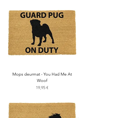
Mops deurmat - You Had Me At
Woof
Cena
19,95 €