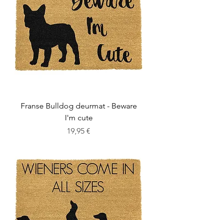
Franse Bulldog deurmat - Beware
I'm cute
Cena
19,95 €