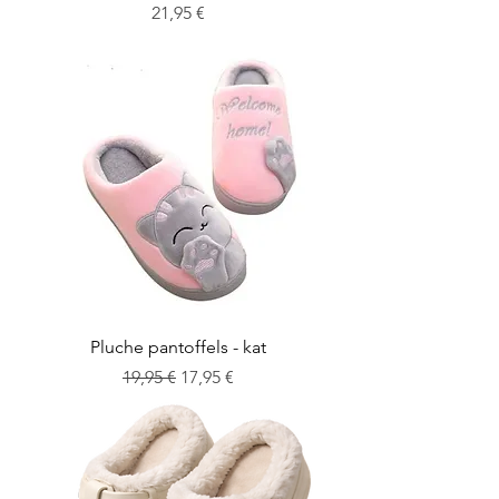
Cena
21,95 €
Pluche pantoffels - kat
Regularna cena
Cena rabatowa
19,95 €
17,95 €