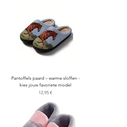
Pantoffels paard – warme sloffen -
kies jouw favoriete model
Cena
12,95 €