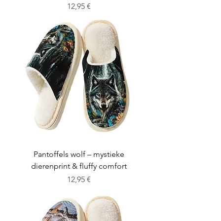
Cena
12,95 €
Pantoffels wolf – mystieke
dierenprint & fluffy comfort
Cena
12,95 €