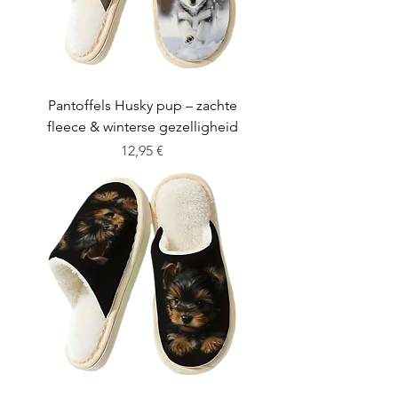
Pantoffels Husky pup – zachte
fleece & winterse gezelligheid
Cena
12,95 €