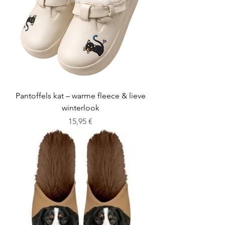
Pantoffels kat – warme fleece & lieve
winterlook
Cena
15,95 €