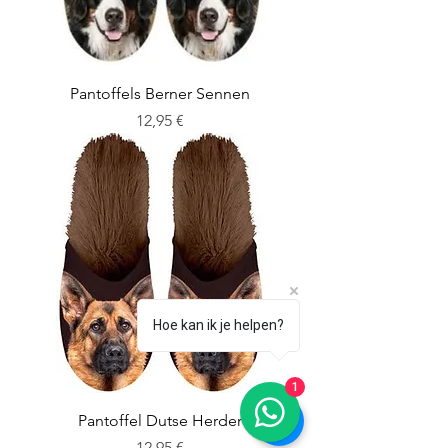
Pantoffels Berner Sennen
Cena
12,95 €
Hoe kan ik je helpen?
1
Pantoffel Dutse Herder
Cena
12,95 €