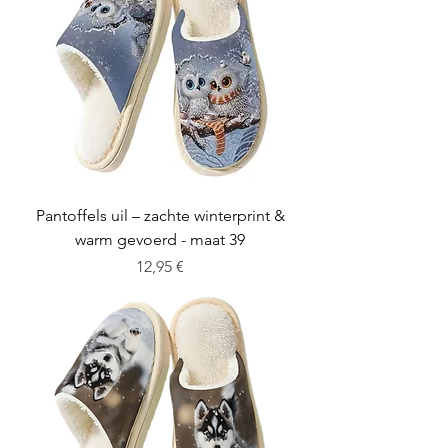
Pantoffels uil – zachte winterprint &
warm gevoerd - maat 39
Cena
12,95 €