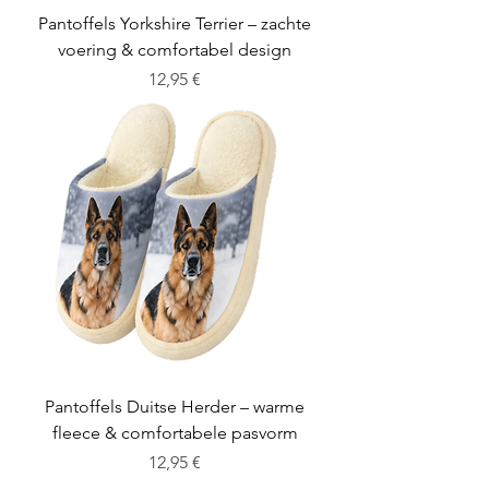
Pantoffels Yorkshire Terrier – zachte
voering & comfortabel design
Cena
12,95 €
Pantoffels Duitse Herder – warme
fleece & comfortabele pasvorm
Cena
12,95 €