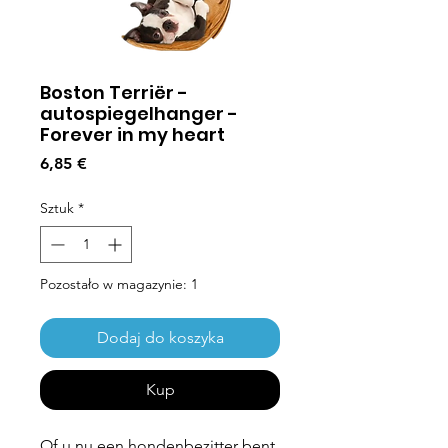
Boston Terriër -
autospiegelhanger -
Forever in my heart
Cena
6,85 €
Sztuk
*
Pozostało w magazynie: 1
Dodaj do koszyka
Kup
Of u nu een hondenbezitter bent