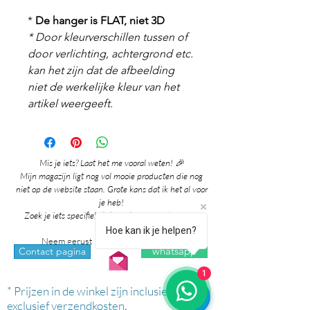
*
De hanger is FLAT, niet 3D
* Door kleurverschillen tussen of
door verlichting, achtergrond etc.
kan het zijn dat de afbeelding
niet de werkelijke kleur van het
artikel weergeeft.
Mis je iets? Laat het me vooral weten! 🎉
Mijn magazijn ligt nog vol mooie producten die nog
niet op de website staan. Grote kans dat ik het al voor
je heb!
Zoek je iets specifieks? Ik denk graag met je mee!
Hoe kan ik je helpen?
Neem gerust contact met me op via:
whatsapp
Contact pagina
1
* Prijzen in de winkel zijn inclusief btw en
exclusief verzendkosten.