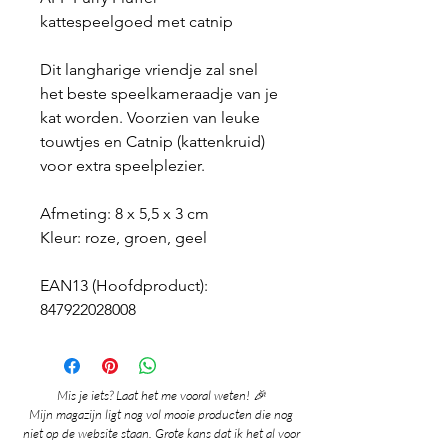
kattespeelgoed met catnip
Dit langharige vriendje zal snel
het beste speelkameraadje van je
kat worden. Voorzien van leuke
touwtjes en Catnip (kattenkruid)
voor extra speelplezier.
Afmeting: 8 x 5,5 x 3 cm
Kleur: roze, groen, geel
EAN13 (Hoofdproduct):
847922028008
Mis je iets? Laat het me vooral weten! 🎉
Mijn magazijn ligt nog vol mooie producten die nog
niet op de website staan. Grote kans dat ik het al voor