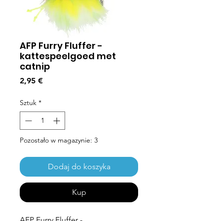
AFP Furry Fluffer -
kattespeelgoed met
catnip
Cena
2,95 €
Sztuk
*
Pozostało w magazynie: 3
Dodaj do koszyka
Kup
AFP Furry Fluffer -