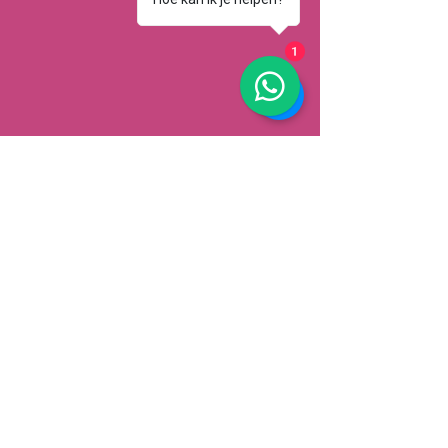
1
AFHALEN
Dorpsstrat 148
3900 Pelt