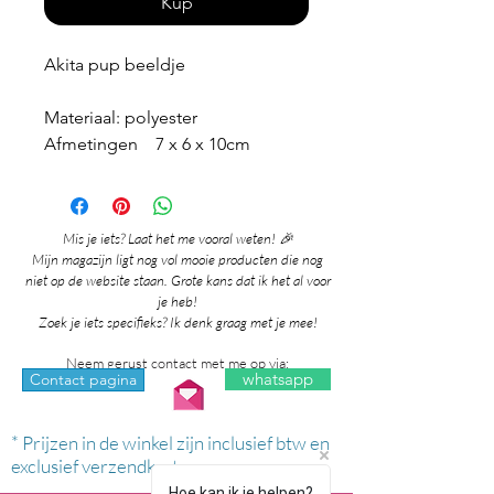
Kup
Akita pup beeldje
Materiaal: polyester
Afmetingen 7 x 6 x 10cm
Mis je iets? Laat het me vooral weten! 🎉
Mijn magazijn ligt nog vol mooie producten die nog
niet op de website staan. Grote kans dat ik het al voor
je heb!
Zoek je iets specifieks? Ik denk graag met je mee!
Neem gerust contact met me op via:
whatsapp
Contact pagina
* Prijzen in de winkel zijn inclusief btw en
exclusief verzendkosten.
Hoe kan ik je helpen?