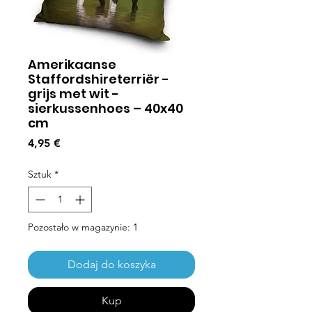
Amerikaanse
Staffordshireterriër -
grijs met wit -
sierkussenhoes – 40x40
cm
Cena
4,95 €
Sztuk
*
Pozostało w magazynie: 1
Dodaj do koszyka
Kup