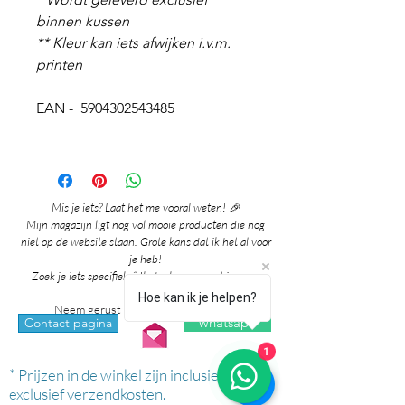
binnen kussen
** Kleur kan iets afwijken i.v.m.
printen
EAN - 5904302543485
Mis je iets? Laat het me vooral weten! 🎉
Mijn magazijn ligt nog vol mooie producten die nog
niet op de website staan. Grote kans dat ik het al voor
je heb!
Zoek je iets specifieks? Ik denk graag met je mee!
Hoe kan ik je helpen?
Neem gerust contact met me op via:
whatsapp
Contact pagina
1
* Prijzen in de winkel zijn inclusief btw en
exclusief verzendkosten.