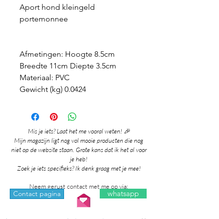
Aport hond kleingeld
portemonnee
Afmetingen: Hoogte 8.5cm
Breedte 11cm Diepte 3.5cm
Materiaal: PVC
Gewicht (kg) 0.0424
Mis je iets? Laat het me vooral weten! 🎉
Mijn magazijn ligt nog vol mooie producten die nog
niet op de website staan. Grote kans dat ik het al voor
je heb!
Zoek je iets specifieks? Ik denk graag met je mee!
Neem gerust contact met me op via:
whatsapp
Contact pagina