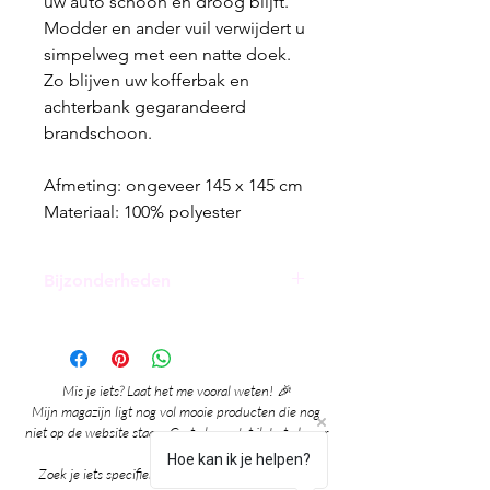
uw auto schoon en droog blijft.
Modder en ander vuil verwijdert u
simpelweg met een natte doek.
Zo blijven uw kofferbak en
achterbank gegarandeerd
brandschoon.
Afmeting:
ongeveer 145 x 145 cm
Materiaal:
100% polyester
Bijzonderheden
* Ideaal als hondendeken
* Waterafstotende
beschermdeken
Mis je iets? Laat het me vooral weten! 🎉
* Houd de auto schoon
Mijn magazijn ligt nog vol mooie producten die nog
* Beschermt tegen haren, vocht
niet op de website staan. Grote kans dat ik het al voor
en vuil
je heb!
Hoe kan ik je helpen?
Zoek je iets specifieks? Ik denk graag met je mee!
* Huisdier vriendelijk