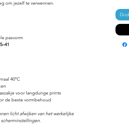
eg om jezelf te verwennen.
Doda
ele pasvorm
35–41
maal 40°C
ken
szakje voor langdurige prints
voor de beste vormbehoud
nen licht afwijken van het werkelijke
n scherminstellingen.