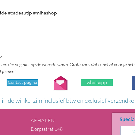
iefde #cadeautip #mihashop

en die nog niet op de website staan. Grote kans dat ik het al voor je heb
t je mee!
Contact pagina
whatsapp
n in de winkel zijn inclusief btw en exclusief verzendko
Specia
AFHALEN
Dorpsstrat 148