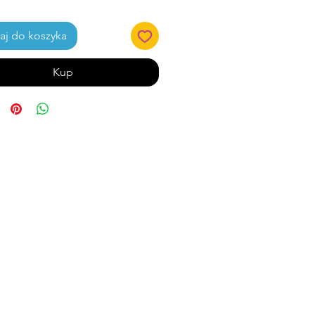
j do koszyka
Kup