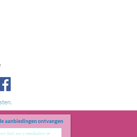
!
sten.
le aanbiedingen ontvangen