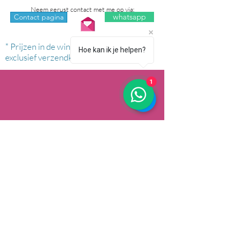
Neem gerust contact met me op via:
whatsapp
Contact pagina
* Prijzen in de winkel zijn inclusief btw en
Hoe kan ik je helpen?
exclusief verzendkosten.
1