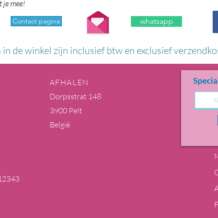
t je mee!
Contact pagina
whatsapp
n in de winkel zijn inclusief btw en exclusief verzendko
Specia
AFHALEN
Dorpsstrat 148
3900 Pelt
België
M
12343
m