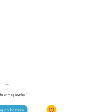
Cena
ło w magazynie: 1
j do koszyka