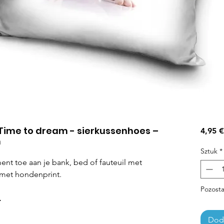
 Time to dream - sierkussenhoes –
4,95 €
m
Sztuk
*
ment toe aan je bank, bed of fauteuil met
 met hondenprint.
Pozosta
.
Doda