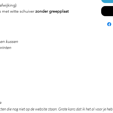
afwijking)
ts met witte schuiver
zonder greepplaat
nen kussen
printen

en die nog niet op de website staan. Grote kans dat ik het al voor je heb