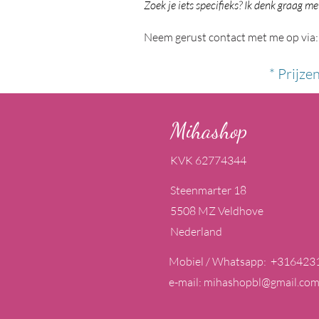
Zoek je iets specifieks? Ik denk graag me
Neem gerust contact met me op via:
* Prijze
Mihashop
KVK 62774344
Steenmarter 18
5508 MZ Veldhove
Nederland
Mobiel / Whatsapp: +316423
e-mail:
mihashopbl@gmail.co