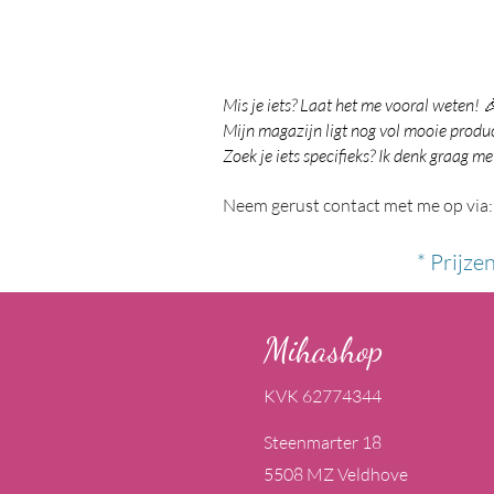
Mis je iets? Laat het me vooral weten! 
Mijn magazijn ligt nog vol mooie product
Zoek je iets specifieks? Ik denk graag me
Neem gerust contact met me op via:
* Prijze
Mihashop
KVK 62774344
Steenmarter 18
5508 MZ Veldhove