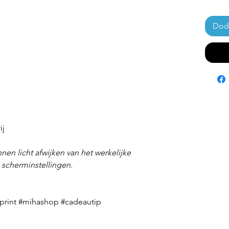
Doda
ij
nen licht afwijken van het werkelijke
n scherminstellingen.
nprint #mihashop #cadeautip