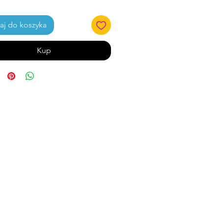
j do koszyka
Kup