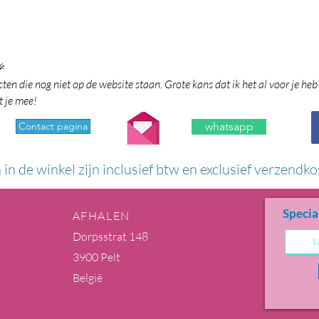

en die nog niet op de website staan. Grote kans dat ik het al voor je heb
t je mee!
Contact pagina
whatsapp
n in de winkel zijn inclusief btw en exclusief verzendko
Specia
AFHALEN
Dorpsstrat 148
3900 Pelt
België