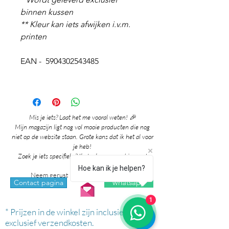
binnen kussen
** Kleur kan iets afwijken i.v.m.
printen
EAN - 5904302543485
Mis je iets? Laat het me vooral weten! 🎉
Mijn magazijn ligt nog vol mooie producten die nog
niet op de website staan. Grote kans dat ik het al voor
je heb!
Zoek je iets specifieks? Ik denk graag met je mee!
Hoe kan ik je helpen?
Neem gerust contact met me op via:
whatsapp
Contact pagina
1
* Prijzen in de winkel zijn inclusief btw en
exclusief verzendkosten.