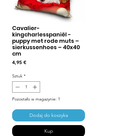
Cavalier-
kingcharlesspaniël -
puppy met rode muts –
sierkussenhoes – 40x40
cm
Cena
4,95 €
Sztuk
*
Pozostało w magazynie: 1
Dodaj do koszyka
Kup