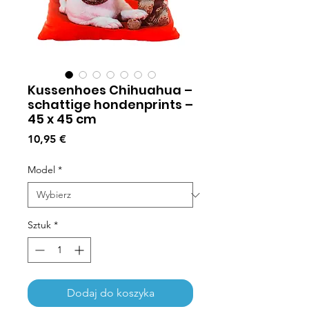
Kussenhoes Chihuahua –
schattige hondenprints –
45 x 45 cm
Cena
10,95 €
Model
*
Sztuk
*
Dodaj do koszyka