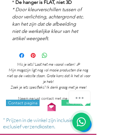
*
De hanger is FLAT, niet 3D
* Door kleurverschillen tussen of
door verlichting, achtergrond etc.
kan het zijn dat de afbeelding
niet de werkelijke kleur van het
artikel weergeeft.
Mis je iets? Laat het me vooral weten! 🎉
Mijn magazijn ligt nog vol mooie producten die nog
niet op de website staan. Grote kans dat ik het al voor
je heb!
Zoek je iets specifieks? Ik denk graag met je mee!
Hoe kan ik je helpen?
Neem gerust contact met me op via:
whatsapp
Contact pagina
1
* Prijzen in de winkel zijn inclusief btw en
exclusief verzendkosten.