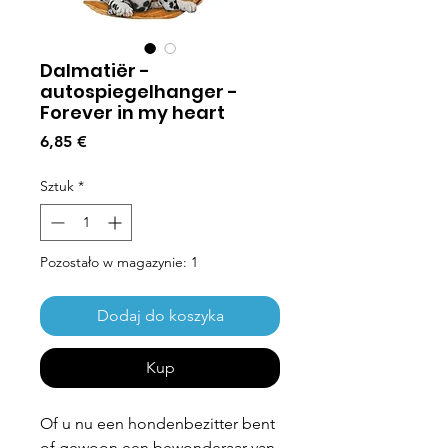
Dalmatiër -
autospiegelhanger -
Forever in my heart
Cena
6,85 €
Sztuk
*
Pozostało w magazynie: 1
Dodaj do koszyka
Kup
Of u nu een hondenbezitter bent
of gewoon een bewonderaar van