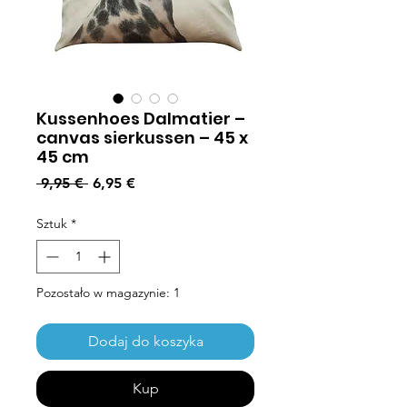
Kussenhoes Dalmatier –
canvas sierkussen – 45 x
45 cm
Regularna cena
Cena Rabatowa
 9,95 € 
6,95 €
Sztuk
*
Pozostało w magazynie: 1
Dodaj do koszyka
Kup