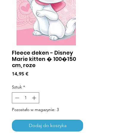
Fleece deken - Disney
Marie kitten � 100�150
cm, roze
Cena
14,95 €
Sztuk
*
Pozostało w magazynie: 3
Dodaj do koszyka