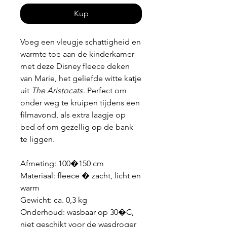
Kup
Voeg een vleugje schattigheid en
warmte toe aan de kinderkamer
met deze Disney fleece deken
van Marie, het geliefde witte katje
uit
The Aristocats
. Perfect om
onder weg te kruipen tijdens een
filmavond, als extra laagje op
bed of om gezellig op de bank
te liggen.
Afmeting: 100�150 cm
Materiaal: fleece � zacht, licht en
warm
Gewicht: ca. 0,3 kg
Onderhoud: wasbaar op 30�C,
niet geschikt voor de wasdroger