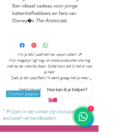
Een ideaal cadeau voor jonge
kattenliefhebbers en fans van
Disney�s
The Aristocats
.
Mis je iets? Laat het me vooral weten! 🎉
Mijn magazijn ligt nog vol mooie producten die nog
niet op de website staan. Grote kans dat ik het al voor
je heb!
Zoek je iets specifieks? Ik denk graag met je mee!
Neem gerust contact met me op via:
Hoe kan ik je helpen?
whatsapp
Contact pagina
1
* Prijzen in de winkel zijn inclusief btw en
exclusief verzendkosten.