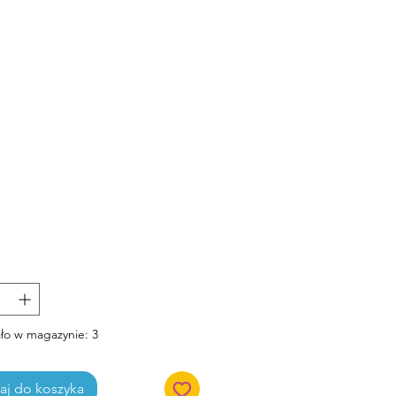
Cena
ło w magazynie: 3
j do koszyka