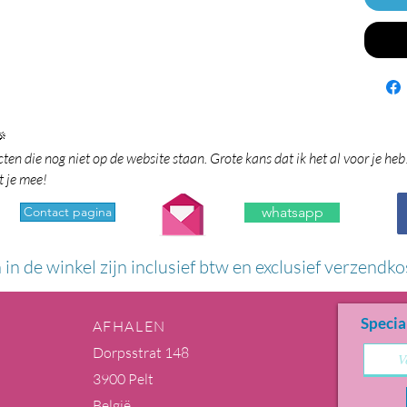

en die nog niet op de website staan. Grote kans dat ik het al voor je heb
t je mee!
Contact pagina
whatsapp
n in de winkel zijn inclusief btw en exclusief verzendko
Specia
AFHALEN
Dorpsstrat 148
3900 Pelt
België