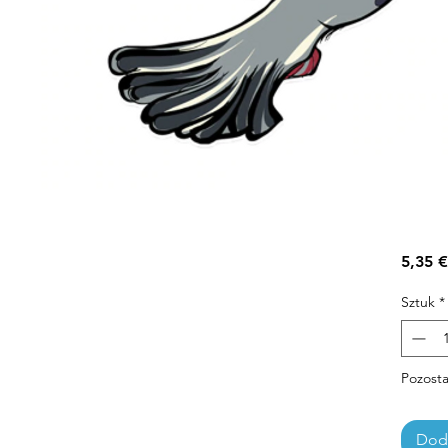
5,35 €
Sztuk
*
Pozosta
Doda