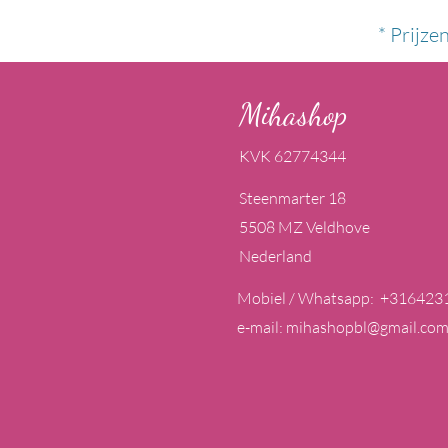
* Prijze
Mihashop
KVK 62774344
Steenmarter 18
5508 MZ Veldhove
Nederland
Mobiel / Whatsapp: +316423
e-mail:
mihashopbl@gmail.co