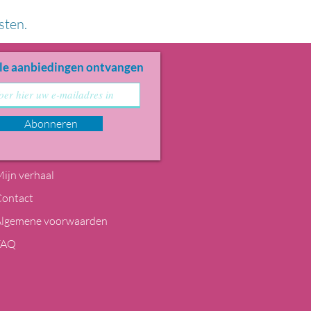
sten.
le aanbiedingen ontvangen
Abonneren
ijn verhaal
Contact
Algemene voorwaarden
FAQ