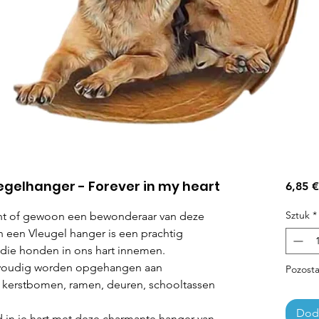
egelhanger - Forever in my heart
6,85 €
Sztuk
*
nt of gewoon een bewonderaar van deze
 een Vleugel hanger is een prachtig
 die honden in ons hart innemen.
nvoudig worden opgehangen aan
Pozosta
s, kerstbomen, ramen, deuren, schooltassen
Doda
jd in je hart met deze charmante hanger van