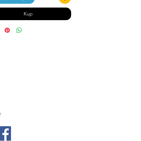
Kup
!