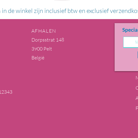
n in de winkel zijn inclusief btw en exclusief verzendko
Specia
AFHALEN
Dorpsstrat 148
3900 Pelt
België
M
12343
m