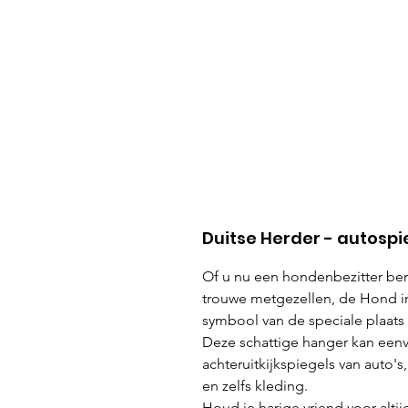
Duitse Herder - autospi
Of u nu een hondenbezitter be
trouwe metgezellen, de Hond in
symbool van de speciale plaats
Deze schattige hanger kan ee
achteruitkijkspiegels van auto'
en zelfs kleding.
Houd je harige vriend voor alti