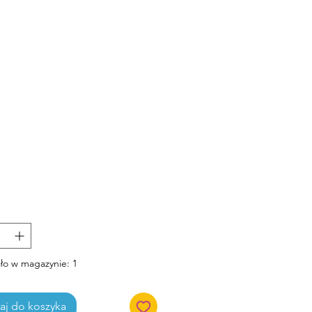
Cena
ło w magazynie: 1
j do koszyka