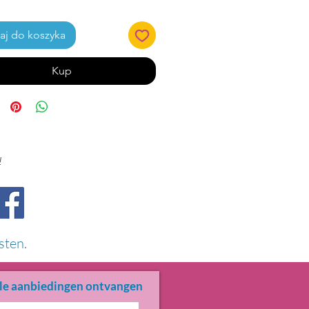
j do koszyka
Kup
!
sten.
le aanbiedingen ontvangen