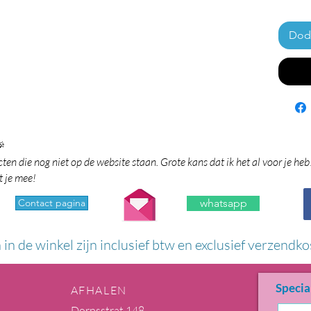
Doda

en die nog niet op de website staan. Grote kans dat ik het al voor je heb
t je mee!
Contact pagina
whatsapp
n in de winkel zijn inclusief btw en exclusief verzendko
Specia
AFHALEN
Dorpsstrat 148