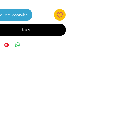
j do koszyka
Kup