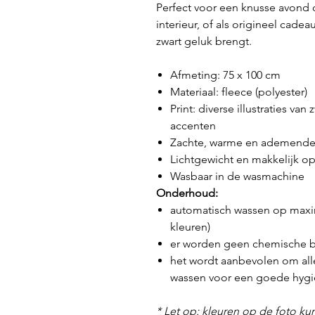
Perfect voor een knusse avond o
interieur, of als origineel cade
zwart geluk brengt.
Afmeting: 75 x 100 cm
Materiaal: fleece (polyester)
Print: diverse illustraties v
accenten
Zachte, warme en ademende
Lichtgewicht en makkelijk o
Wasbaar in de wasmachine
Onderhoud:
automatisch wassen op maxim
kleuren)
er worden geen chemische b
het wordt aanbevolen om all
wassen voor een goede hyg
* Let op: kleuren op de foto kun