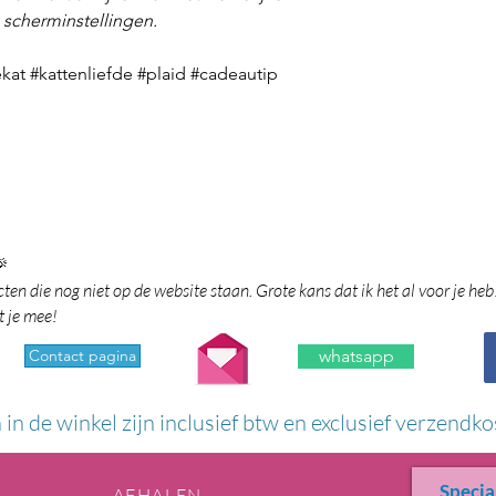
n scherminstellingen.
at #kattenliefde #plaid #cadeautip

en die nog niet op de website staan. Grote kans dat ik het al voor je heb
t je mee!
Contact pagina
whatsapp
n in de winkel zijn inclusief btw en exclusief verzendko
Specia
AFHALEN