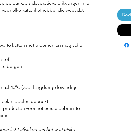
p de bank, als decoratieve blikvanger in je
au voor elke kattenliefhebber die weet dat
Doda
an zwarte katten met bloemen en magische
 stof
p te bergen
aal 40°C (voor langdurige levendige
leekmiddelen gebruikt
e producten vóór het eerste gebruik te
iëne
nen licht afwijken van het werkelijke