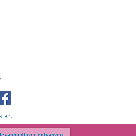
!
sten.
le aanbiedingen ontvangen