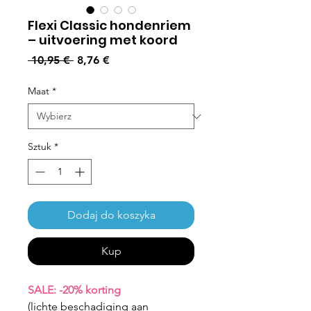
Flexi Classic hondenriem
– uitvoering met koord
Regularna cena
Cena Rabatowa
 10,95 € 
8,76 €
Maat
*
Sztuk
*
Dodaj do koszyka
Kup
SALE: -20% korting
(lichte beschadiging aan