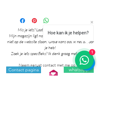
Mis je iets? Laat het me vooral weten! 🎉
Hoe kan ik je helpen?
Mijn magazijn ligt nog vol mooie producten die nog
niet op de website staan. Grote kans dat ik het al voor
je heb!
1
Zoek je iets specifieks? Ik denk graag met je mee!
Neem gerust contact met me op via:
whatsapp
Contact pagina
* Prijzen in de winkel zijn inclusief btw en
exclusief verzendkosten.