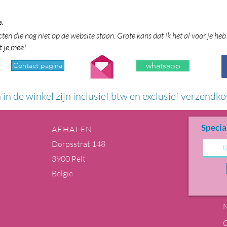

en die nog niet op de website staan. Grote kans dat ik het al voor je heb
t je mee!
Contact pagina
whatsapp
n in de winkel zijn inclusief btw en exclusief verzendko
Specia
AFHALEN
Dorpsstrat 148
3900 Pelt
België
M