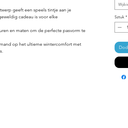
Wybi
werp geeft een speels tintje aan je
eweldig cadeau is voor elke
Sztuk
*
kleuren en maten om de perfecte pasvorm te
iemand op het ultieme wintercomfort met
Doda
s.