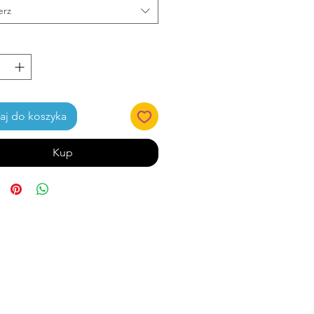
erz
j do koszyka
Kup