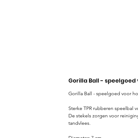
Gorilla Ball - speelgoe
Gorilla Ball - speelgoed voor 
Sterke TPR rubberen speelbal vo
De stekels zorgen voor reinigin
tandvlees.
Diameter: 7 cm