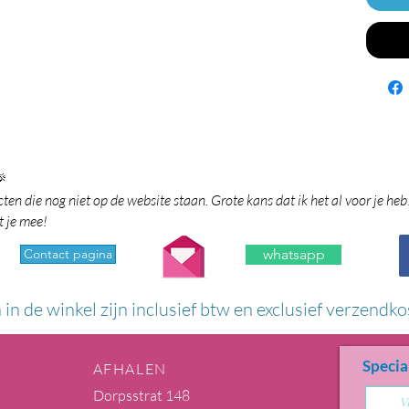

en die nog niet op de website staan. Grote kans dat ik het al voor je heb
t je mee!
Contact pagina
whatsapp
n in de winkel zijn inclusief btw en exclusief verzendko
Specia
AFHALEN
Dorpsstrat 148