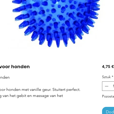
d voor honden
4,75 €
Sztuk
*
honden
or honden met vanille geur. Stuitert perfect.
g van het gebit en massage van het
Pozosta
Doda