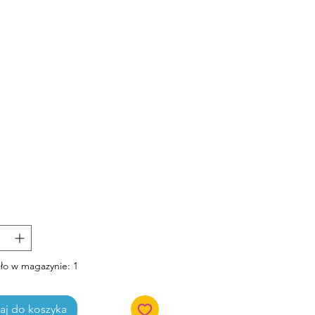
Cena
ło w magazynie: 1
j do koszyka