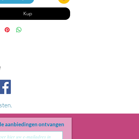
Kup
!
sten.
le aanbiedingen ontvangen