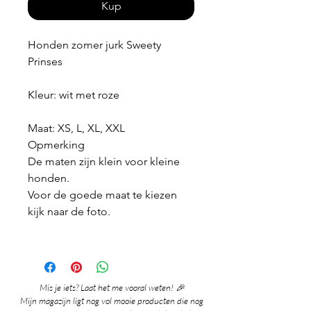
Kup
Honden zomer jurk Sweety
Prinses
Kleur: wit met roze
Maat: XS, L, XL, XXL
Opmerking
De maten zijn klein voor kleine
honden.
Voor de goede maat te kiezen
kijk naar de foto.
Mis je iets? Laat het me vooral weten! 🎉
Mijn magazijn ligt nog vol mooie producten die nog