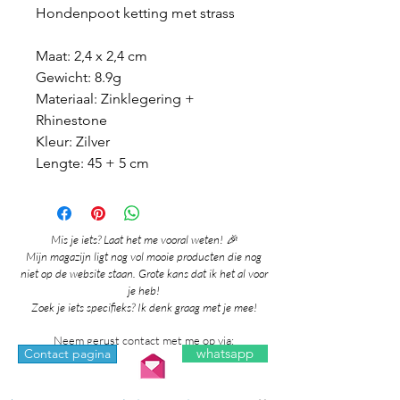
Hondenpoot ketting met strass
Maat: 2,4 x 2,4 cm
Gewicht: 8.9g
Materiaal: Zinklegering +
Rhinestone
Kleur: Zilver
Lengte: 45 + 5 cm
Mis je iets? Laat het me vooral weten! 🎉
Mijn magazijn ligt nog vol mooie producten die nog
niet op de website staan. Grote kans dat ik het al voor
je heb!
Zoek je iets specifieks? Ik denk graag met je mee!
Neem gerust contact met me op via:
whatsapp
Contact pagina