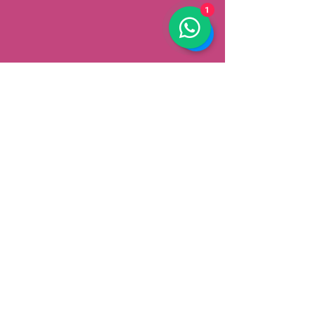
1
AFHALEN
Dorpsstrat 148
3900 Pelt
België
Speciale aanbiedingen ontvangen