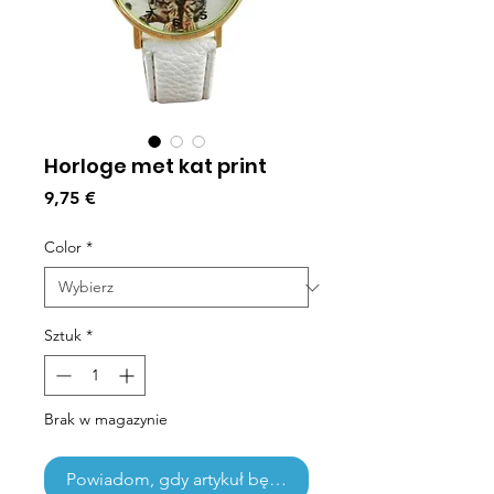
Horloge met kat print
Cena
9,75 €
Color
*
Sztuk
*
Brak w magazynie
Powiadom, gdy artykuł będzie dostępny