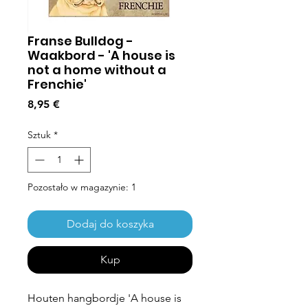
Franse Bulldog -
Waakbord - 'A house is
not a home without a
Frenchie'
Cena
8,95 €
Sztuk
*
Pozostało w magazynie: 1
Dodaj do koszyka
Kup
Houten hangbordje 'A house is