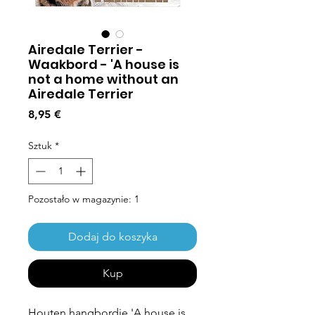
Airedale Terrier -
Waakbord - 'A house is
not a home without an
Airedale Terrier
Cena
8,95 €
Sztuk
*
Pozostało w magazynie: 1
Dodaj do koszyka
Kup
Houten hangbordje 'A house is