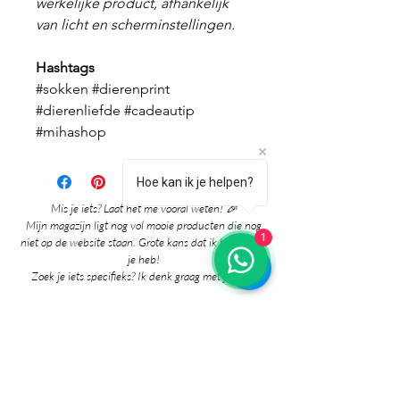
werkelijke product, afhankelijk
van licht en scherminstellingen.
Hashtags
#sokken #dierenprint
#dierenliefde #cadeautip
#mihashop
Hoe kan ik je helpen?
Mis je iets? Laat het me vooral weten! 🎉
Mijn magazijn ligt nog vol mooie producten die nog
1
niet op de website staan. Grote kans dat ik het al voor
je heb!
Zoek je iets specifieks? Ik denk graag met je mee!
Neem gerust contact met me op via:
whatsapp
Contact pagina
* Prijzen in de winkel zijn inclusief btw en
exclusief verzendkosten.