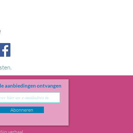
!
sten.
le aanbiedingen ontvangen
Abonneren
ijn verhaal