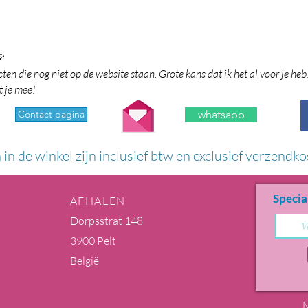

en die nog niet op de website staan. Grote kans dat ik het al voor je heb
t je mee!
Contact pagina
whatsapp
n in de winkel zijn inclusief btw en exclusief verzendko
Specia
AFHALEN
Dorpsstrat 148
3900 Pelt
België
M