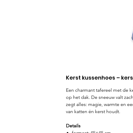
Kerst kussenhoes – ker
Een charmant tafereel met de k
op het dak. De sneeuw valt zacht
zegt alles: magie, warmte en ee
van katten én kerst houdt.
Details
formaat: 45×45 cm