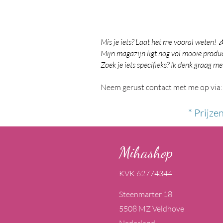
Mis je iets? Laat het me vooral weten! 
Mijn magazijn ligt nog vol mooie product
Zoek je iets specifieks? Ik denk graag me
Neem gerust contact met me op via:
* Prijze
Mihashop
KVK 62774344
Steenmarter 18
5508 MZ Veldhove