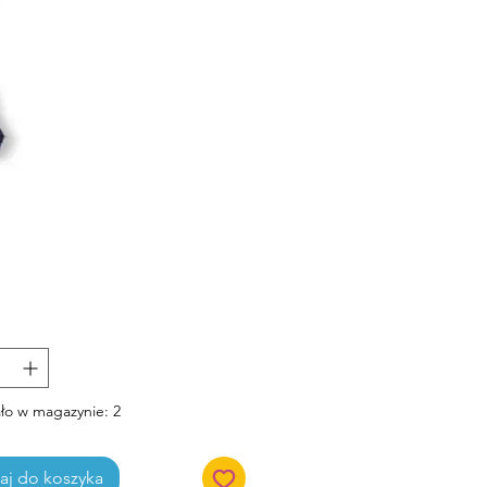
Cena
ło w magazynie: 2
j do koszyka