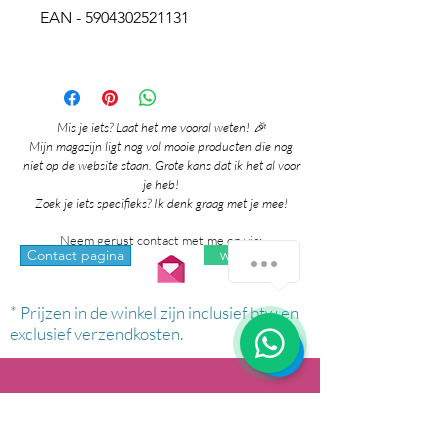
EAN - 5904302521131
Mis je iets? Laat het me vooral weten! 🎉
Mijn magazijn ligt nog vol mooie producten die nog
niet op de website staan. Grote kans dat ik het al voor
je heb!
Zoek je iets specifieks? Ik denk graag met je mee!
Neem gerust contact met me op via:
whatsapp
Contact pagina
* Prijzen in de winkel zijn inclusief btw en
exclusief verzendkosten.