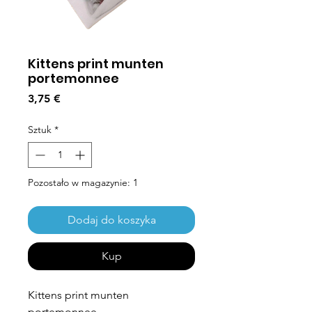
Kittens print munten
portemonnee
Cena
3,75 €
Sztuk
*
Pozostało w magazynie: 1
Dodaj do koszyka
Kup
Kittens print munten
portemonnee