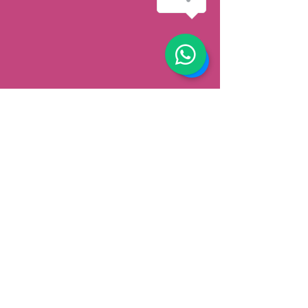
AFHALEN
Dorpsstrat 148
3900 Pelt
België