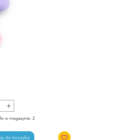
Cena
ło w magazynie: 2
j do koszyka