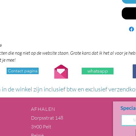

en die nog niet op de website staan. Grote kans dat ik het al voor je heb
t je mee!
Contact pagina
whatsapp
n in de winkel zijn inclusief btw en exclusief verzendko
Specia
AFHALEN
Dorpsstrat 148
3900 Pelt
België