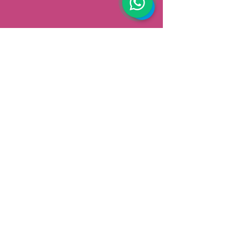
AFHALEN
Dorpsstrat 148
3900 Pelt
België
Speciale aanbiedingen ontvangen