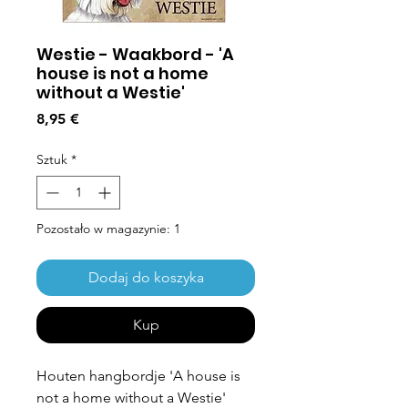
Westie - Waakbord - 'A
house is not a home
without a Westie'
Cena
8,95 €
Sztuk
*
Pozostało w magazynie: 1
Dodaj do koszyka
Kup
Houten hangbordje 'A house is
not a home without a Westie'