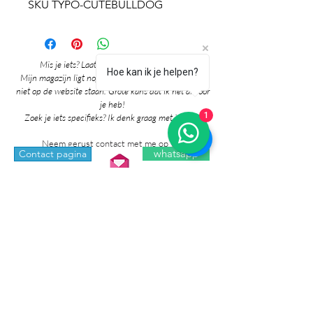
SKU TYPO-CUTEBULLDOG
Mis je iets? Laat het me vooral weten! 🎉
Hoe kan ik je helpen?
Mijn magazijn ligt nog vol mooie producten die nog
niet op de website staan. Grote kans dat ik het al voor
je heb!
1
Zoek je iets specifieks? Ik denk graag met je mee!
Neem gerust contact met me op via:
whatsapp
Contact pagina
* Prijzen in de winkel zijn inclusief btw en
exclusief verzendkosten.