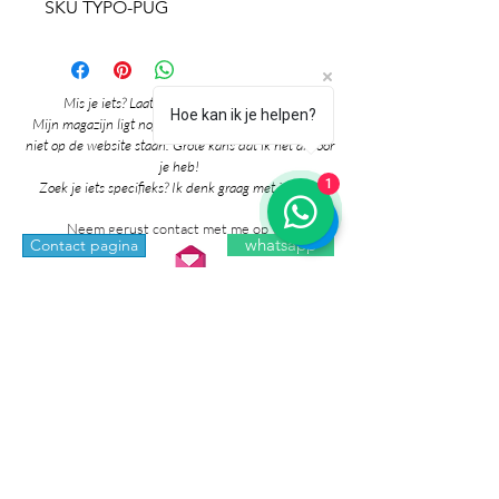
SKU TYPO-PUG
Mis je iets? Laat het me vooral weten! 🎉
Hoe kan ik je helpen?
Mijn magazijn ligt nog vol mooie producten die nog
niet op de website staan. Grote kans dat ik het al voor
je heb!
1
Zoek je iets specifieks? Ik denk graag met je mee!
Neem gerust contact met me op via:
whatsapp
Contact pagina
* Prijzen in de winkel zijn inclusief btw en
exclusief verzendkosten.