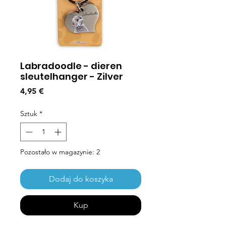
Labradoodle - dieren
sleutelhanger - Zilver
Cena
4,95 €
Sztuk
*
Pozostało w magazynie: 2
Dodaj do koszyka
Kup