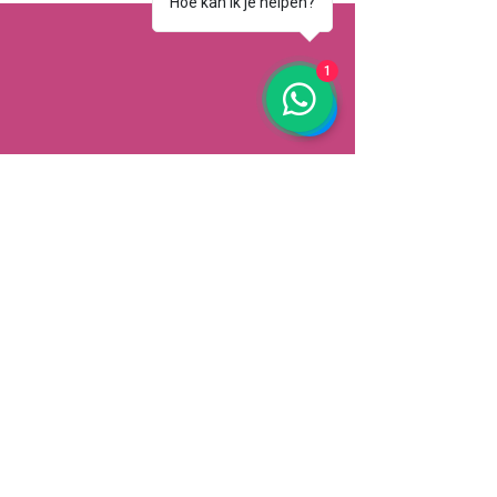
Hoe kan ik je helpen?
1
AFHALEN
Dorpsstrat 148
3900 Pelt