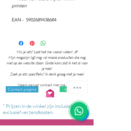
printen
EAN - 5902689438684
Mis je iets? Laat het me vooral weten! 🎉
Mijn magazijn ligt nog vol mooie producten die nog
niet op de website staan. Grote kans dat ik het al voor
je heb!
Zoek je iets specifieks? Ik denk graag met je mee!
Neem gerust contact met me op via:
whatsapp
Contact pagina
* Prijzen in de winkel zijn inclusief btw en
exclusief verzendkosten.