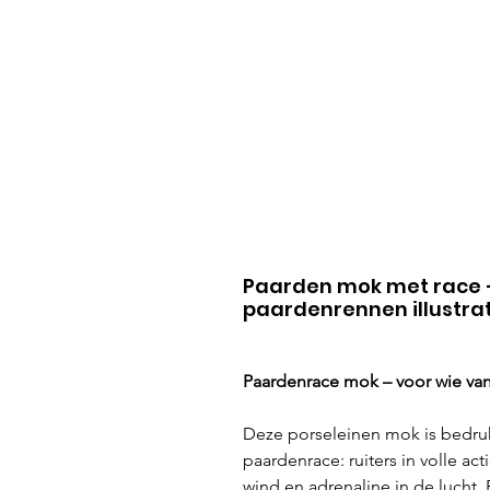
Paarden mok met race 
paardenrennen illustra
Paardenrace mok – voor wie van 
Deze porseleinen mok is bedrukt
paardenrace: ruiters in volle a
wind en adrenaline in de lucht.