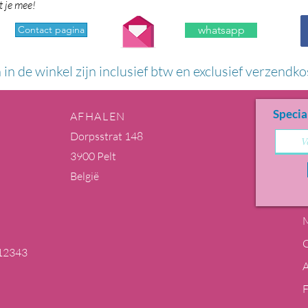
t je mee!
Contact pagina
whatsapp
n in de winkel zijn inclusief btw en exclusief verzendko
Specia
AFHALEN
Dorpsstrat 148
3900 Pelt
België
M
12343
m