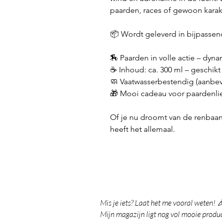
paarden, races of gewoon kara
📦 Wordt geleverd in bijpasse
🏇 Paarden in volle actie – dyn
☕ Inhoud: ca. 300 ml – geschik
🧼 Vaatwasserbestendig (aanbe
🎁 Mooi cadeau voor paardenli
Of je nu droomt van de renbaa
heeft het allemaal.
Mis je iets? Laat het me vooral weten! 
Mijn magazijn ligt nog vol mooie product