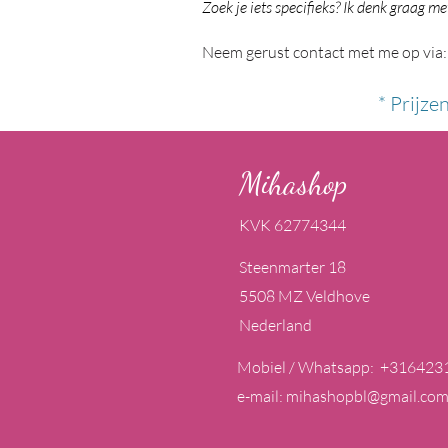
Zoek je iets specifieks? Ik denk graag me
Neem gerust contact met me op via:
* Prijze
Mihashop
KVK 62774344
Steenmarter 18
5508 MZ Veldhove
Nederland
Mobiel / Whatsapp: +316423
e-mail:
mihashopbl@gmail.co