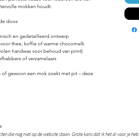
ktervolle mokken houdt.
nde doos
amisch en gedetailleerd ontwerp
t voor thee, koffie of warme chocomelk
volen handwas voor behoud van print)
efhebbers of verzamelaars
n of gewoon een mok zoekt met pit – deze

en die nog niet op de website staan. Grote kans dat ik het al voor je heb