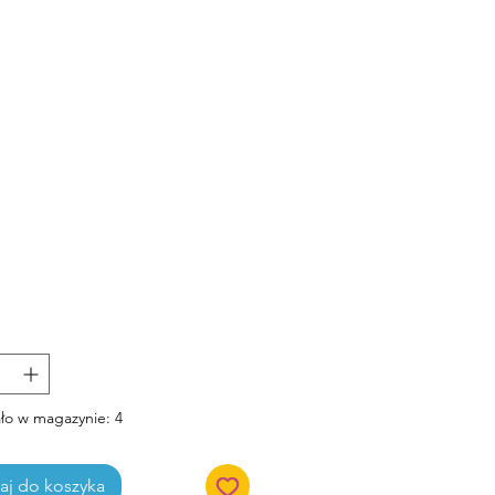
Cena
ło w magazynie: 4
j do koszyka