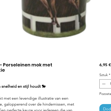
– Porseleinen mok met
6,95 €
tie
Sztuk
*
snelheid en stijl houdt 🐎
Pozosta
 met een levendige illustratie van een
ctie, galopperend over de hindernissen, met
Doda
 Een perfecte keuze voor iedereen die van