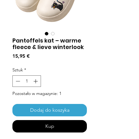
Pantoffels kat – warme
fleece & lieve winterlook
Cena
15,95 €
Sztuk
*
Pozostało w magazynie: 1
Dodaj do koszyka
Kup