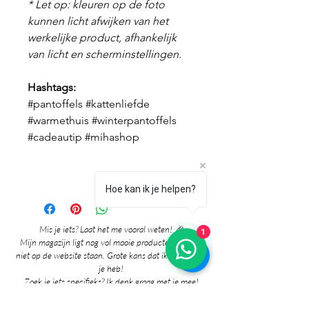
* Let op: kleuren op de foto
kunnen licht afwijken van het
werkelijke product, afhankelijk
van licht en scherminstellingen.
Hashtags:
#pantoffels #kattenliefde
#warmethuis #winterpantoffels
#cadeautip #mihashop
Hoe kan ik je helpen?
1
Mis je iets? Laat het me vooral weten! 🎉
Mijn magazijn ligt nog vol mooie producten die nog
niet op de website staan. Grote kans dat ik het al voor
je heb!
Zoek je iets specifieks? Ik denk graag met je mee!
Neem gerust contact met me op via: