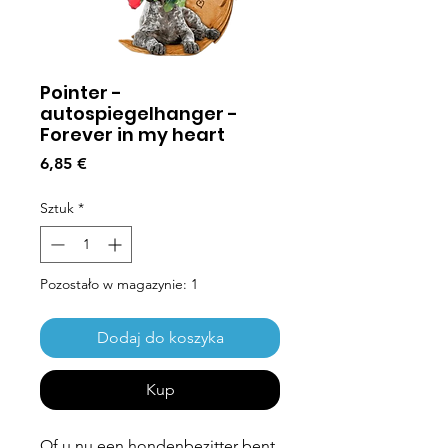
Pointer -
autospiegelhanger -
Forever in my heart
Cena
6,85 €
Sztuk
*
Pozostało w magazynie: 1
Dodaj do koszyka
Kup
Of u nu een hondenbezitter bent