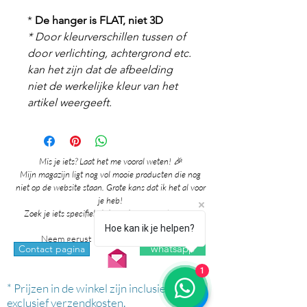
*
De hanger is FLAT, niet 3D
* Door kleurverschillen tussen of
door verlichting, achtergrond etc.
kan het zijn dat de afbeelding
niet de werkelijke kleur van het
artikel weergeeft.
Mis je iets? Laat het me vooral weten! 🎉
Mijn magazijn ligt nog vol mooie producten die nog
niet op de website staan. Grote kans dat ik het al voor
je heb!
Zoek je iets specifieks? Ik denk graag met je mee!
Hoe kan ik je helpen?
Neem gerust contact met me op via:
whatsapp
Contact pagina
1
* Prijzen in de winkel zijn inclusief btw en
exclusief verzendkosten.