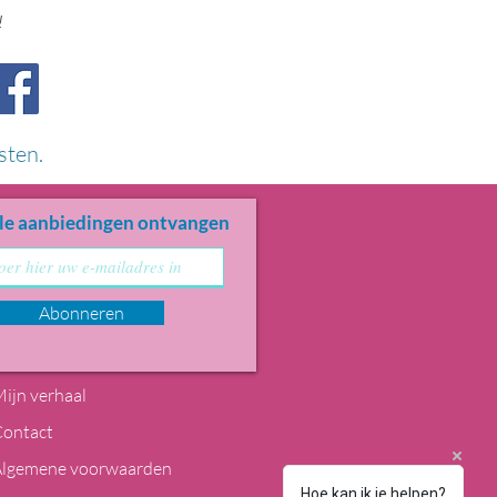
!
sten.
le aanbiedingen ontvangen
Abonneren
ijn verhaal
Contact
Algemene voorwaarden
Hoe kan ik je helpen?