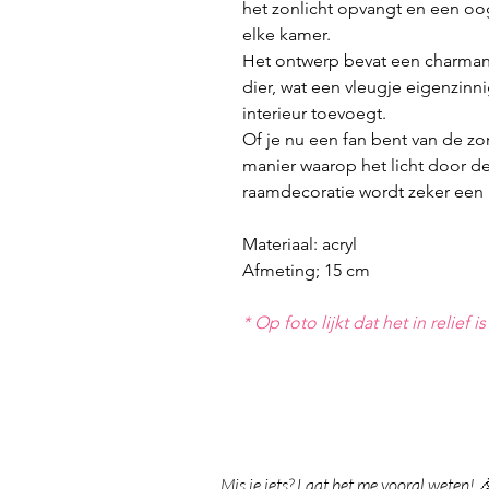
het zonlicht opvangt en een oo
elke kamer.
Het ontwerp bevat een charmant
dier, wat een vleugje eigenzinn
interieur toevoegt.
Of je nu een fan bent van de z
manier waarop het licht door d
raamdecoratie wordt zeker een 
Materiaal: acryl
Afmeting; 15 cm
* Op foto lijkt dat het in relief i
Mis je iets? Laat het me vooral weten! 