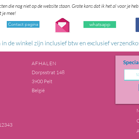
en die nog niet op de website staan. Grote kans dat ik het al voor je heb
t je mee!
Contact pagina
whatsapp
n in de winkel zijn inclusief btw en exclusief verzendko
Specia
AFHALEN
Dorpsstrat 148
3900 Pelt
België
M
12343
m