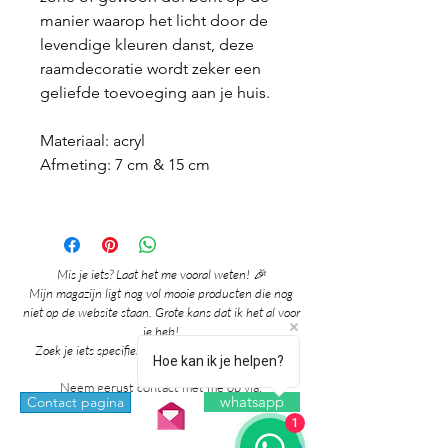
manier waarop het licht door de
levendige kleuren danst, deze
raamdecoratie wordt zeker een
geliefde toevoeging aan je huis.
Materiaal: acryl
Afmeting: 7 cm & 15 cm
Mis je iets? Laat het me vooral weten! 🎉
Mijn magazijn ligt nog vol mooie producten die nog
niet op de website staan. Grote kans dat ik het al voor
je heb!
Zoek je iets specifieks? Ik denk graag met je mee!
Hoe kan ik je helpen?
Neem gerust contact met me op via:
whatsapp
Contact pagina
1