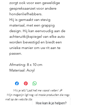
zorgt ook voor een geweldige
gespreksaanzet voor andere
hondenliefhebbers.
Hij is gemaakt van stevig
materiaal, met een grappig
design. Hij kan eenvoudig aan de
achteruitkijkspiegel van elke auto
worden bevestigd en biedt een
unieke manier om uw rit aan te
passen.
Afmeting: 8 x 10 cm
Materiaal: Acryl
Mis je iets? Laat het me vooral weten! 🎉
Mijn magazijn ligt nog vol mooie producten die nog
niet op de website staan. Grote kans dat ik het al voor
Hoe kan ik je helpen?
je heb!