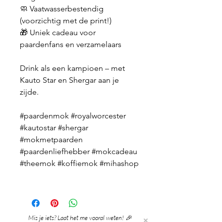
🧼 Vaatwasserbestendig
(voorzichtig met de print!)
🎁 Uniek cadeau voor
paardenfans en verzamelaars
Drink als een kampioen – met
Kauto Star en Shergar aan je
zijde.
#paardenmok #royalworcester
#kautostar #shergar
#mokmetpaarden
#paardenliefhebber #mokcadeau
#theemok #koffiemok #mihashop
Mis je iets? Laat het me vooral weten! 🎉