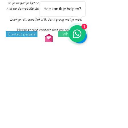
Mijn magazijn ligt nog vol mooie producten die nog
niet op de website staan. Grote kans dat ik het al voor
Hoe kan ik je helpen?
je heb!
Zoek je iets specifieks? Ik denk graag met je mee!
1
Neem gerust contact met me op via:
whatsapp
Contact pagina
* Prijzen in de winkel zijn inclusief btw en
exclusief verzendkosten.